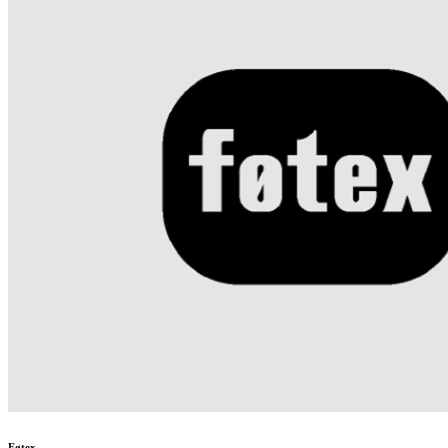
Føtex