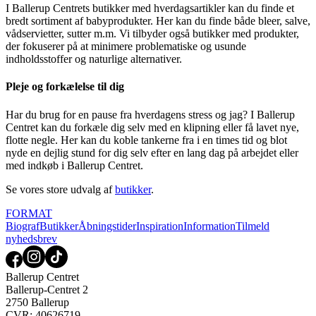
I Ballerup Centrets butikker med hverdagsartikler kan du finde et
bredt sortiment af babyprodukter. Her kan du finde både bleer, salve,
vådservietter, sutter m.m. Vi tilbyder også butikker med produkter,
der fokuserer på at minimere problematiske og usunde
indholdsstoffer og naturlige alternativer.
Pleje og forkælelse til dig
Har du brug for en pause fra hverdagens stress og jag? I Ballerup
Centret kan du forkæle dig selv med en klipning eller få lavet nye,
flotte negle. Her kan du koble tankerne fra i en times tid og blot
nyde en dejlig stund for dig selv efter en lang dag på arbejdet eller
med indkøb i Ballerup Centret.
Se vores store udvalg af
butikker
.
FORMAT
Biograf
Butikker
Åbningstider
Inspiration
Information
Tilmeld
nyhedsbrev
Ballerup Centret
Ballerup-Centret 2
2750 Ballerup
CVR: 40626719