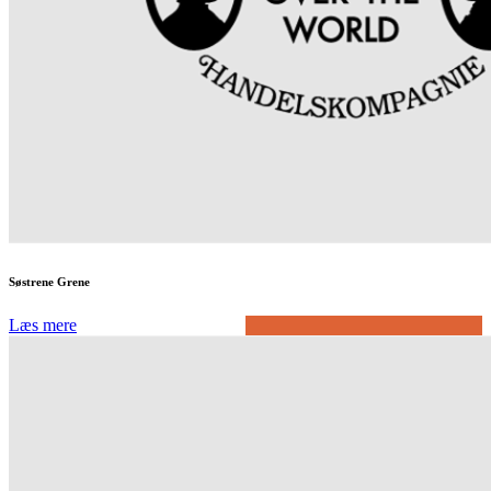
Søstrene Grene
Læs mere