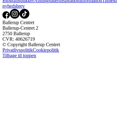
Biograf
Butikker
Åbningstider
Inspiration
Information
Tilmeld
nyhedsbrev
Ballerup Centret
Ballerup-Centret 2
2750 Ballerup
CVR: 40626719
© Copyright Ballerup Centret
Privatlivspolitik
Cookiepolitik
Tilbage til toppen