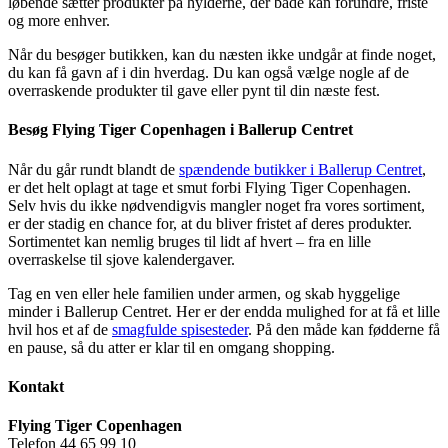
løbende sætter produkter på hylderne, der både kan forundre, friste
og more enhver.
Når du besøger butikken, kan du næsten ikke undgår at finde noget,
du kan få gavn af i din hverdag. Du kan også vælge nogle af de
overraskende produkter til gave eller pynt til din næste fest.
Besøg Flying Tiger Copenhagen i Ballerup Centret
Når du går rundt blandt de
spændende butikker i Ballerup Centret
,
er det helt oplagt at tage et smut forbi Flying Tiger Copenhagen.
Selv hvis du ikke nødvendigvis mangler noget fra vores sortiment,
er der stadig en chance for, at du bliver fristet af deres produkter.
Sortimentet kan nemlig bruges til lidt af hvert – fra en lille
overraskelse til sjove kalendergaver.
Tag en ven eller hele familien under armen, og skab hyggelige
minder i Ballerup Centret. Her er der endda mulighed for at få et lille
hvil hos et af de
smagfulde spisesteder
. På den måde kan fødderne få
en pause, så du atter er klar til en omgang shopping.
Kontakt
Flying Tiger Copenhagen
Telefon 44 65 99 10