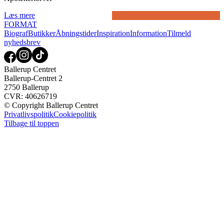
Læs mere
FORMAT
Biograf
Butikker
Åbningstider
Inspiration
Information
Tilmeld
nyhedsbrev
Ballerup Centret
Ballerup-Centret 2
2750 Ballerup
CVR: 40626719
© Copyright Ballerup Centret
Privatlivspolitik
Cookiepolitik
Tilbage til toppen