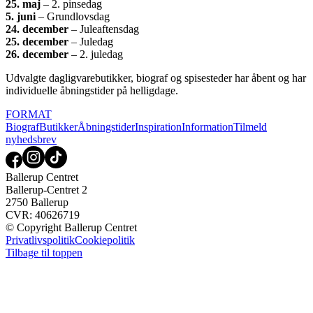
25. maj
– 2. pinsedag
5. juni
– Grundlovsdag
24. december
– Juleaftensdag
25. december
– Juledag
26. december
– 2. juledag
Udvalgte dagligvarebutikker, biograf og spisesteder har åbent og har
individuelle åbningstider på helligdage.
FORMAT
Biograf
Butikker
Åbningstider
Inspiration
Information
Tilmeld
nyhedsbrev
Ballerup Centret
Ballerup-Centret 2
2750 Ballerup
CVR: 40626719
© Copyright Ballerup Centret
Privatlivspolitik
Cookiepolitik
Tilbage til toppen