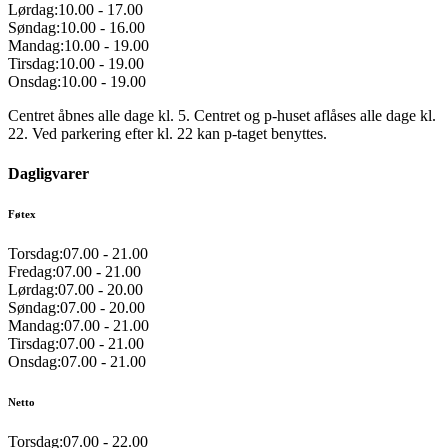
Lørdag:
10.00
-
17.00
Søndag:
10.00
-
16.00
Mandag:
10.00
-
19.00
Tirsdag:
10.00
-
19.00
Onsdag:
10.00
-
19.00
Centret åbnes alle dage kl. 5. Centret og p-huset aflåses alle dage kl.
22. Ved parkering efter kl. 22 kan p-taget benyttes.
Dagligvarer
Føtex
Torsdag:
07.00
-
21.00
Fredag:
07.00
-
21.00
Lørdag:
07.00
-
20.00
Søndag:
07.00
-
20.00
Mandag:
07.00
-
21.00
Tirsdag:
07.00
-
21.00
Onsdag:
07.00
-
21.00
Netto
Torsdag:
07.00
-
22.00