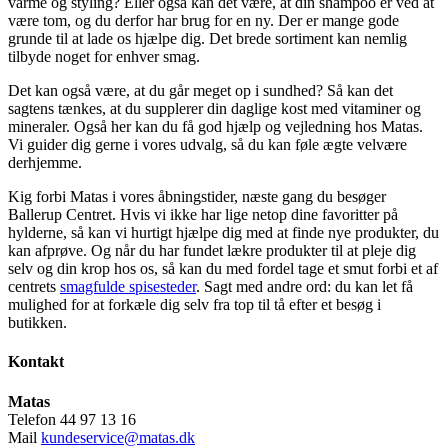
varme og styling? Eller også kan det være, at din shampoo er ved at
være tom, og du derfor har brug for en ny. Der er mange gode
grunde til at lade os hjælpe dig. Det brede sortiment kan nemlig
tilbyde noget for enhver smag.
Det kan også være, at du går meget op i sundhed? Så kan det
sagtens tænkes, at du supplerer din daglige kost med vitaminer og
mineraler. Også her kan du få god hjælp og vejledning hos Matas.
Vi guider dig gerne i vores udvalg, så du kan føle ægte velvære
derhjemme.
Kig forbi Matas i vores åbningstider, næste gang du besøger
Ballerup Centret. Hvis vi ikke har lige netop dine favoritter på
hylderne, så kan vi hurtigt hjælpe dig med at finde nye produkter, du
kan afprøve. Og når du har fundet lækre produkter til at pleje dig
selv og din krop hos os, så kan du med fordel tage et smut forbi et af
centrets
smagfulde spisesteder
. Sagt med andre ord: du kan let få
mulighed for at forkæle dig selv fra top til tå efter et besøg i
butikken.
Kontakt
Matas
Telefon 44 97 13 16
Mail
kundeservice@matas.dk