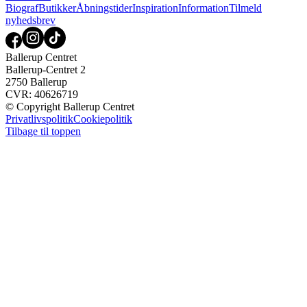
Biograf
Butikker
Åbningstider
Inspiration
Information
Tilmeld
nyhedsbrev
Ballerup Centret
Ballerup-Centret 2
2750 Ballerup
CVR: 40626719
© Copyright Ballerup Centret
Privatlivspolitik
Cookiepolitik
Tilbage til toppen