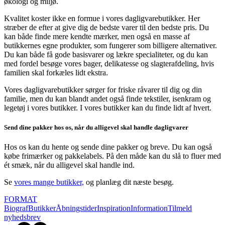
økologi og miljø.
Kvalitet koster ikke en formue i vores dagligvarebutikker. Her
stræber de efter at give dig de bedste varer til den bedste pris. Du
kan både finde mere kendte mærker, men også en masse af
butikkernes egne produkter, som fungerer som billigere alternativer.
Du kan både få gode basisvarer og lækre specialiteter, og du kan
med fordel besøge vores bager, delikatesse og slagterafdeling, hvis
familien skal forkæles lidt ekstra.
Vores dagligvarebutikker sørger for friske råvarer til dig og din
familie, men du kan blandt andet også finde tekstiler, isenkram og
legetøj i vores butikker. I vores butikker kan du finde lidt af hvert.
Send dine pakker hos os, når du alligevel skal handle dagligvarer
Hos os kan du hente og sende dine pakker og breve. Du kan også
købe frimærker og pakkelabels. På den måde kan du slå to fluer med
ét smæk, når du alligevel skal handle ind.
Se
vores mange butikker,
og planlæg dit næste besøg.
FORMAT
Biograf
Butikker
Åbningstider
Inspiration
Information
Tilmeld
nyhedsbrev