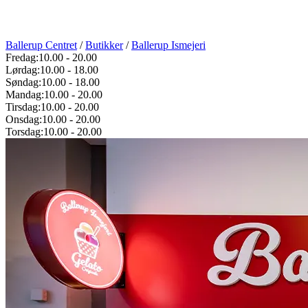
Ballerup Centret
/
Butikker
/
Ballerup Ismejeri
Fredag:
10.00
-
20.00
Lørdag:
10.00
-
18.00
Søndag:
10.00
-
18.00
Mandag:
10.00
-
20.00
Tirsdag:
10.00
-
20.00
Onsdag:
10.00
-
20.00
Torsdag:
10.00
-
20.00