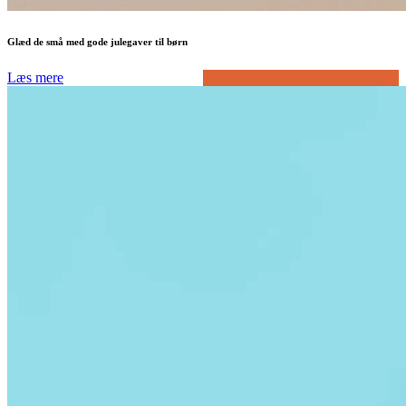
Glæd de små med gode julegaver til børn
Læs mere