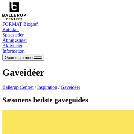
FORMAT Biograf
Butikker
Spisesteder
Åbningstider
Aktiviteter
Information
Open main menu
Gaveidéer
Ballerup Centret
/
Inspiration
/
Gaveidéer
Sæsonens bedste gaveguides