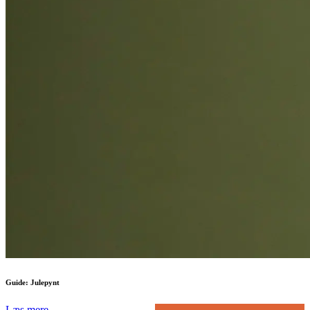
Guide: Julepynt
Læs mere