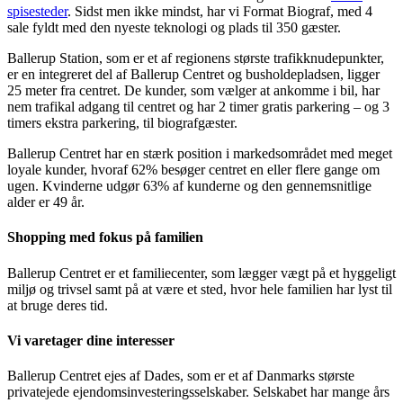
spisesteder
. Sidst men ikke mindst, har vi Format Biograf, med 4
sale fyldt med den nyeste teknologi og plads til 350 gæster.
Ballerup Station, som er et af regionens største trafikknudepunkter,
er en integreret del af Ballerup Centret og busholdepladsen, ligger
25 meter fra centret. De kunder, som vælger at ankomme i bil, har
nem trafikal adgang til centret og har 2 timer gratis parkering – og 3
timers ekstra parkering, til biografgæster.
Ballerup Centret har en stærk position i markedsområdet med meget
loyale kunder, hvoraf 62% besøger centret en eller flere gange om
ugen. Kvinderne udgør 63% af kunderne og den gennemsnitlige
alder er 49 år.
Shopping med fokus på familien
Ballerup Centret er et familiecenter, som lægger vægt på et hyggeligt
miljø og trivsel samt på at være et sted, hvor hele familien har lyst til
at bruge deres tid.
Vi varetager dine interesser
Ballerup Centret ejes af Dades, som er et af Danmarks største
privatejede ejendomsinvesteringsselskaber. Selskabet har mange års