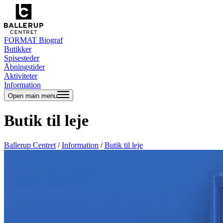
FORMAT Biograf
Butikker
Spisesteder
Åbningstider
Aktiviteter
Information
Open main menu
Butik til leje
Ballerup Centret
/
Information
/
Butik til leje