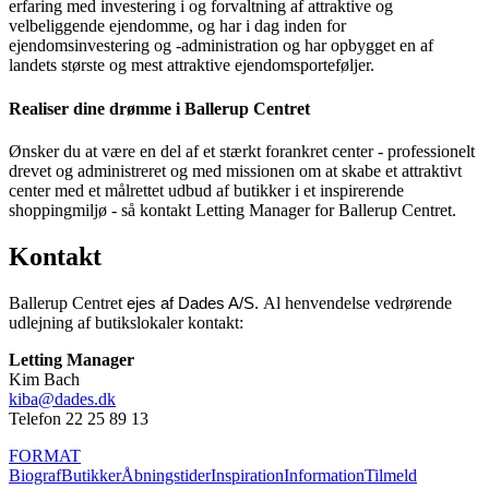
erfaring med investering i og forvaltning af attraktive og
velbeliggende ejendomme, og har i dag inden for
ejendomsinvestering og -administration og har opbygget en af
landets største og mest attraktive ejendomsporteføljer.
Realiser dine drømme i Ballerup Centret
Ønsker du at være en del af et stærkt forankret center - professionelt
drevet og administreret og med missionen om at skabe et attraktivt
center med et målrettet udbud af butikker i et inspirerende
shoppingmiljø - så kontakt Letting Manager for Ballerup Centret.
Kontakt
Ballerup Centret
Al henvendelse vedrørende
ejes af Dades A/S.
udlejning af butikslokaler kontakt:
Letting Manager
Kim Bach
kiba@dades.dk
Telefon 22 25 89 13
FORMAT
Biograf
Butikker
Åbningstider
Inspiration
Information
Tilmeld