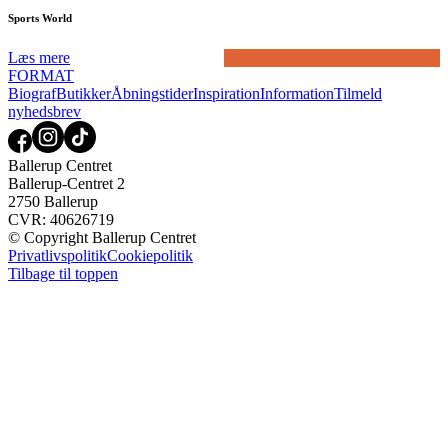
Sports World
Læs mere
FORMAT
Biograf
Butikker
Åbningstider
Inspiration
Information
Tilmeld
nyhedsbrev
Ballerup Centret
Ballerup-Centret 2
2750 Ballerup
CVR: 40626719
© Copyright Ballerup Centret
Privatlivspolitik
Cookiepolitik
Tilbage til toppen