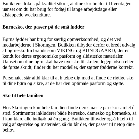
Butikkens fokus på kvalitet sikrer, at dine sko holder til hverdagen –
uanset om du har brug for fodtøj til lange arbejdsdage eller
afslappede weekendture.
Børnesko, der passer på de små fødder
Børns fødder har brug for særlig opmærksomhed, og det ved
medarbejderne i Skoringen. Butikken tilbyder derfor et bredt udvalg
af børnesko fra brands som VIKING og BUNDGAARD, der er
kendt for deres ergonomiske pasform og slidstærke materialer.
Uanset om dine børn skal have nye sko til skolen, legepladsen eller
de første skridt, finder du her modeller, der støtter fødderne korrekt.
Personalet står altid klar til at hjælpe dig med at finde de rigtige sko
til dine børn og sikre, at de har den optimale pasform og støtte.
Sko til hele familien
Hos Skoringen kan hele familien finde deres næste par sko samlet ét
sted. Sortimentet inkluderer både herresko, damesko og børnesko, så
I kan klare alle indkøb på én gang. Butikken tilbyder også hjælp til
valg af størrelse og materialer, så du får det, der passer til netop dine
behov.