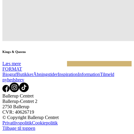
Kings & Queens
Læs mere
FORMAT
Biograf
Butikker
Åbningstider
Inspiration
Information
Tilmeld
nyhedsbrev
Ballerup Centret
Ballerup-Centret 2
2750 Ballerup
CVR: 40626719
© Copyright Ballerup Centret
Privatlivspolitik
Cookiepolitik
Tilbage til toppen