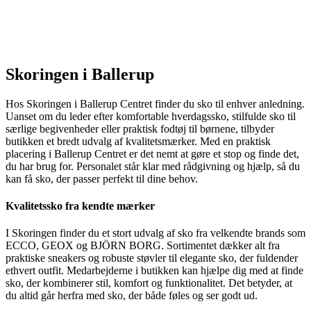
Skoringen i Ballerup
Hos Skoringen i Ballerup Centret finder du sko til enhver anledning.
Uanset om du leder efter komfortable hverdagssko, stilfulde sko til
særlige begivenheder eller praktisk fodtøj til børnene, tilbyder
butikken et bredt udvalg af kvalitetsmærker. Med en praktisk
placering i Ballerup Centret er det nemt at gøre et stop og finde det,
du har brug for. Personalet står klar med rådgivning og hjælp, så du
kan få sko, der passer perfekt til dine behov.
Kvalitetssko fra kendte mærker
I Skoringen finder du et stort udvalg af sko fra velkendte brands som
ECCO, GEOX og BJÖRN BORG. Sortimentet dækker alt fra
praktiske sneakers og robuste støvler til elegante sko, der fuldender
ethvert outfit. Medarbejderne i butikken kan hjælpe dig med at finde
sko, der kombinerer stil, komfort og funktionalitet. Det betyder, at
du altid går herfra med sko, der både føles og ser godt ud.