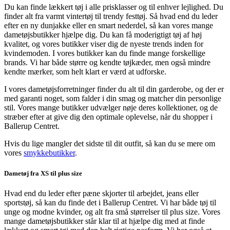
Du kan finde lækkert tøj i alle prisklasser og til enhver lejlighed. Du
finder alt fra varmt vintertøj til trendy festtøj. Så hvad end du leder
efter en ny dunjakke eller en smart nederdel, så kan vores mange
dametøjsbutikker hjælpe dig. Du kan få moderigtigt tøj af høj
kvalitet, og vores butikker viser dig de nyeste trends inden for
kvindemoden. I vores butikker kan du finde mange forskellige
brands. Vi har både større og kendte tøjkæder, men også mindre
kendte mærker, som helt klart er værd at udforske.
I vores dametøjsforretninger finder du alt til din garderobe, og der er
med garanti noget, som falder i din smag og matcher din personlige
stil. Vores mange butikker udvælger nøje deres kollektioner, og de
stræber efter at give dig den optimale oplevelse, når du shopper i
Ballerup Centret.
Hvis du lige mangler det sidste til dit outfit, så kan du se mere om
vores
smykkebutikker
.
Dametøj fra XS til plus size
Hvad end du leder efter pæne skjorter til arbejdet, jeans eller
sportstøj, så kan du finde det i Ballerup Centret. Vi har både tøj til
unge og modne kvinder, og alt fra små størrelser til plus size. Vores
mange dametøjsbutikker står klar til at hjælpe dig med at finde