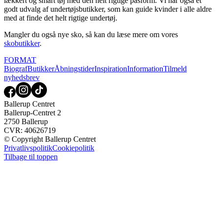
lækkert og smart tøj med den helt rigtige pasform. Vi har også et
godt udvalg af undertøjsbutikker, som kan guide kvinder i alle aldre
med at finde det helt rigtige undertøj.
Mangler du også nye sko, så kan du læse mere om vores
skobutikker
.
FORMAT
Biograf
Butikker
Åbningstider
Inspiration
Information
Tilmeld
nyhedsbrev
Ballerup Centret
Ballerup-Centret 2
2750 Ballerup
CVR: 40626719
© Copyright Ballerup Centret
Privatlivspolitik
Cookiepolitik
Tilbage til toppen