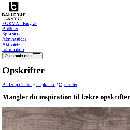
FORMAT Biograf
Butikker
Spisesteder
Åbningstider
Aktiviteter
Information
Open main menu
Opskrifter
Ballerup Centret
/
Inspiration
/
Opskrifter
Mangler du inspiration til lækre opskrifte