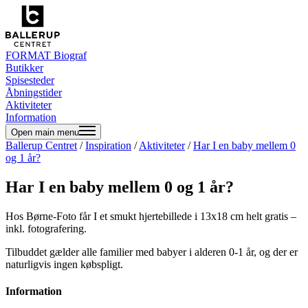
FORMAT Biograf
Butikker
Spisesteder
Åbningstider
Aktiviteter
Information
Open main menu
Ballerup Centret
/
Inspiration
/
Aktiviteter
/
Har I en baby mellem 0
og 1 år?
Har I en baby mellem 0 og 1 år?
Hos Børne-Foto får I et smukt hjertebillede i 13x18 cm helt gratis –
inkl. fotografering.
Tilbuddet gælder alle familier med babyer i alderen 0-1 år, og der er
naturligvis ingen købspligt.
Information