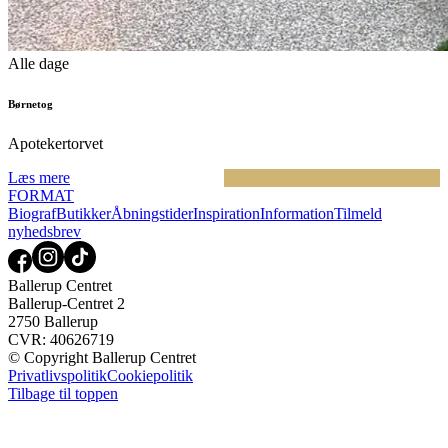
Alle dage
Børnetog
Apotekertorvet
Læs mere
FORMAT
Biograf
Butikker
Åbningstider
Inspiration
Information
Tilmeld
nyhedsbrev
Ballerup Centret
Ballerup-Centret 2
2750 Ballerup
CVR: 40626719
© Copyright Ballerup Centret
Privatlivspolitik
Cookiepolitik
Tilbage til toppen