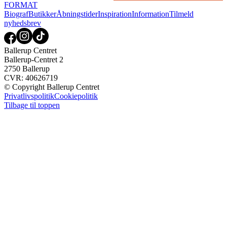
FORMAT
Biograf
Butikker
Åbningstider
Inspiration
Information
Tilmeld
nyhedsbrev
Ballerup Centret
Ballerup-Centret 2
2750 Ballerup
CVR: 40626719
© Copyright Ballerup Centret
Privatlivspolitik
Cookiepolitik
Tilbage til toppen