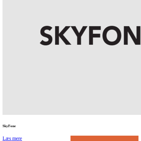
SkyFone
Læs mere