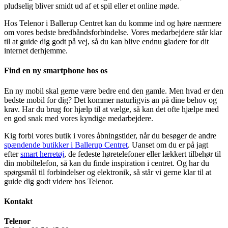
pludselig bliver smidt ud af et spil eller et online møde.
Hos Telenor i Ballerup Centret kan du komme ind og høre nærmere
om vores bedste bredbåndsforbindelse. Vores medarbejdere står klar
til at guide dig godt på vej, så du kan blive endnu gladere for dit
internet derhjemme.
Find en ny smartphone hos os
En ny mobil skal gerne være bedre end den gamle. Men hvad er den
bedste mobil for dig? Det kommer naturligvis an på dine behov og
krav. Har du brug for hjælp til at vælge, så kan det ofte hjælpe med
en god snak med vores kyndige medarbejdere.
Kig forbi vores butik i vores åbningstider, når du besøger de andre
spændende butikker i Ballerup Centret
. Uanset om du er på jagt
efter
smart herretøj
, de fedeste høretelefoner eller lækkert tilbehør til
din mobiltelefon, så kan du finde inspiration i centret. Og har du
spørgsmål til forbindelser og elektronik, så står vi gerne klar til at
guide dig godt videre hos Telenor.
Kontakt
Telenor