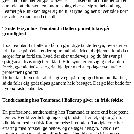
give alle patienter en god oplevelse – uanset om det handler om et
almindeligt eftersyn, en tandrensning eller en større behandling.
Teamet på klinikken tager sig tid til at lytte, og her bliver både børn
og voksne mødt med et smil.
Tandeftersyn hos Teamtand i Ballerup med fokus på
grundighed
Hos Teamtand i Ballerup får du grundige tandeftersyn, hvor der er
tid til at se på både tænder og mundhule. Medarbejderne i klinikken
sørger for at forklare, hvad der sker undervejs, og du får svar på
spørgsmål, hvis noget er uklart. Eftersynet er en vigtig del af den
forebyggende indsats, og det hjælper med at opdage eventuelle
problemer i god tid.
I klinikken bliver der altid lagt vægt på ro og god kommunikation,
så du føler dig godt tilpas gennem hele besøget. Det gælder både for
nye og faste patienter.
Tandrensning hos Teamtand i Ballerup giver en frisk følelse
En professionel tandrensning hos Teamtand er mere end bare pæne
tænder. Her bliver belægninger og tandsten fjernet, og du går fra
klinikken med en frisk fornemmelse i munden. Tandplejerne har
erfaring med forskellige behov, og de tager hensyn, hvis du er
nervøs eller har særlige udfordringer. Ved hjælp af skånsomme