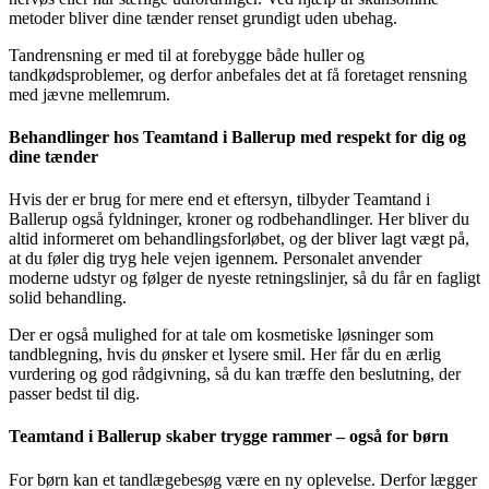
metoder bliver dine tænder renset grundigt uden ubehag.
Tandrensning er med til at forebygge både huller og
tandkødsproblemer, og derfor anbefales det at få foretaget rensning
med jævne mellemrum.
Behandlinger hos Teamtand i Ballerup med respekt for dig og
dine tænder
Hvis der er brug for mere end et eftersyn, tilbyder Teamtand i
Ballerup også fyldninger, kroner og rodbehandlinger. Her bliver du
altid informeret om behandlingsforløbet, og der bliver lagt vægt på,
at du føler dig tryg hele vejen igennem. Personalet anvender
moderne udstyr og følger de nyeste retningslinjer, så du får en fagligt
solid behandling.
Der er også mulighed for at tale om kosmetiske løsninger som
tandblegning, hvis du ønsker et lysere smil. Her får du en ærlig
vurdering og god rådgivning, så du kan træffe den beslutning, der
passer bedst til dig.
Teamtand i Ballerup skaber trygge rammer – også for børn
For børn kan et tandlægebesøg være en ny oplevelse. Derfor lægger