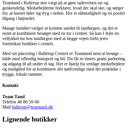
Teamtand i Ballerup stor vægt på at gøre oplevelsen rar og
genkendelig. Medarbejderne forklarer, hvad der skal ske, og sørger
for, at barnet føler sig tryg i stolen. Her er tålmodighed og en positiv
tilgang i højsædet.
Mange familier vælger at komme samlet til tandlægen, og det er
nemt at kombinere besøget med en tur i centret. Så kan I fejre en
vellykket tur hos tandlægen med at lægge vejen forbi jeres
foretrukne butikker i centret.
Med sin placering i Ballerup Centret er Teamtand nem at besøge –
både med offentlig transport og bil. Du får to timers gratis parkering
og adgang til alt under ét tag. Her er hjælp fra venlige medarbejdere
og mulighed for at kombinere det nødvendige med det praktiske i
trygge, lokale rammer.
Kontakt
Team Tand
Telefon 48 80 59 60
Mail
ballerup@teamtand.dk
Lignende butikker