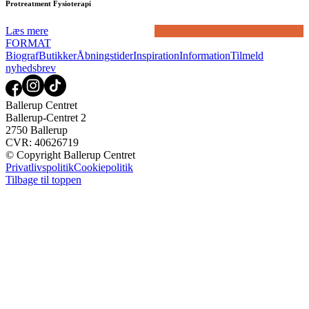
Protreatment Fysioterapi
Læs mere
FORMAT
Biograf
Butikker
Åbningstider
Inspiration
Information
Tilmeld
nyhedsbrev
Ballerup Centret
Ballerup-Centret 2
2750 Ballerup
CVR: 40626719
© Copyright Ballerup Centret
Privatlivspolitik
Cookiepolitik
Tilbage til toppen