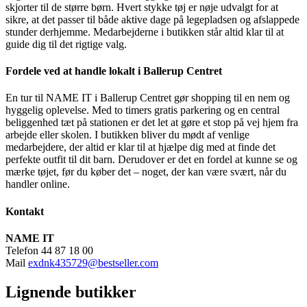
skjorter til de større børn. Hvert stykke tøj er nøje udvalgt for at
sikre, at det passer til både aktive dage på legepladsen og afslappede
stunder derhjemme. Medarbejderne i butikken står altid klar til at
guide dig til det rigtige valg.
Fordele ved at handle lokalt i Ballerup Centret
En tur til NAME IT i Ballerup Centret gør shopping til en nem og
hyggelig oplevelse. Med to timers gratis parkering og en central
beliggenhed tæt på stationen er det let at gøre et stop på vej hjem fra
arbejde eller skolen. I butikken bliver du mødt af venlige
medarbejdere, der altid er klar til at hjælpe dig med at finde det
perfekte outfit til dit barn. Derudover er det en fordel at kunne se og
mærke tøjet, før du køber det – noget, der kan være svært, når du
handler online.
Kontakt
NAME IT
Telefon 44 87 18 00
Mail
exdnk435729@bestseller.com
Lignende butikker