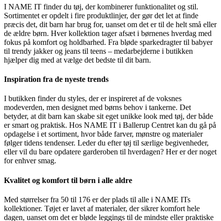
I NAME IT finder du tøj, der kombinerer funktionalitet og stil.
Sortimentet er opdelt i fire produktlinjer, der gør det let at finde
præcis det, dit barn har brug for, uanset om det er til de helt små eller
de ældre børn. Hver kollektion tager afsæt i børnenes hverdag med
fokus på komfort og holdbarhed. Fra bløde sparkedragter til babyer
til trendy jakker og jeans til teens – medarbejderne i butikken
hjælper dig med at vælge det bedste til dit barn.
Inspiration fra de nyeste trends
I butikken finder du styles, der er inspireret af de voksnes
modeverden, men designet med børns behov i tankerne. Det
betyder, at dit barn kan skabe sit eget unikke look med tøj, der både
er smart og praktisk. Hos NAME IT i Ballerup Centret kan du gå på
opdagelse i et sortiment, hvor både farver, mønstre og materialer
følger tidens tendenser. Leder du efter tøj til særlige begivenheder,
eller vil du bare opdatere garderoben til hverdagen? Her er der noget
for enhver smag.
Kvalitet og komfort til børn i alle aldre
Med størrelser fra 50 til 176 er der plads til alle i NAME ITs
kollektioner. Tøjet er lavet af materialer, der sikrer komfort hele
dagen, uanset om det er bløde leggings til de mindste eller praktiske