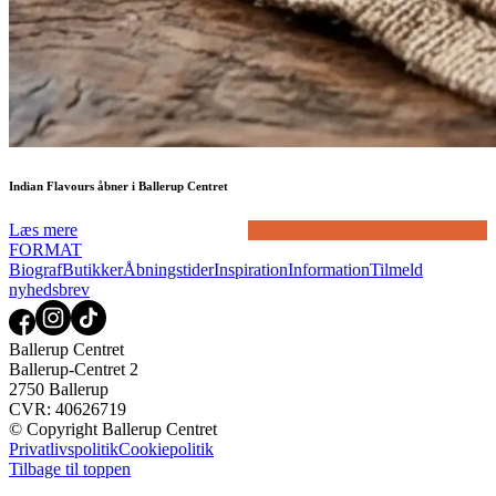
Indian Flavours åbner i Ballerup Centret
Læs mere
FORMAT
Biograf
Butikker
Åbningstider
Inspiration
Information
Tilmeld
nyhedsbrev
Ballerup Centret
Ballerup-Centret 2
2750 Ballerup
CVR: 40626719
© Copyright Ballerup Centret
Privatlivspolitik
Cookiepolitik
Tilbage til toppen