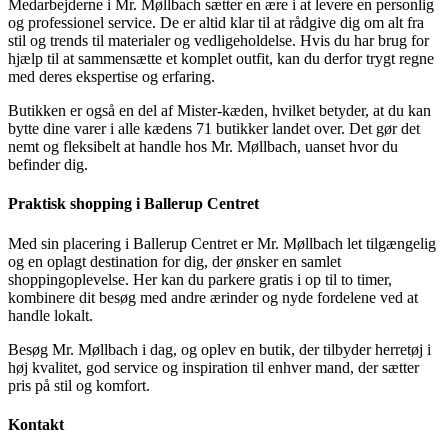
Medarbejderne i Mr. Møllbach sætter en ære i at levere en personlig
og professionel service. De er altid klar til at rådgive dig om alt fra
stil og trends til materialer og vedligeholdelse. Hvis du har brug for
hjælp til at sammensætte et komplet outfit, kan du derfor trygt regne
med deres ekspertise og erfaring.
Butikken er også en del af Mister-kæden, hvilket betyder, at du kan
bytte dine varer i alle kædens 71 butikker landet over. Det gør det
nemt og fleksibelt at handle hos Mr. Møllbach, uanset hvor du
befinder dig.
Praktisk shopping i Ballerup Centret
Med sin placering i Ballerup Centret er Mr. Møllbach let tilgængelig
og en oplagt destination for dig, der ønsker en samlet
shoppingoplevelse. Her kan du parkere gratis i op til to timer,
kombinere dit besøg med andre ærinder og nyde fordelene ved at
handle lokalt.
Besøg Mr. Møllbach i dag, og oplev en butik, der tilbyder herretøj i
høj kvalitet, god service og inspiration til enhver mand, der sætter
pris på stil og komfort.
Kontakt