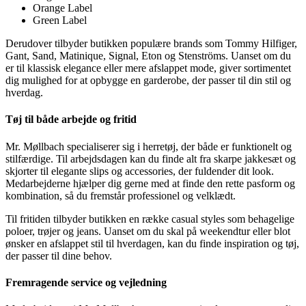
Orange Label
Green Label
Derudover tilbyder butikken populære brands som Tommy Hilfiger,
Gant, Sand, Matinique, Signal, Eton og Stenströms. Uanset om du
er til klassisk elegance eller mere afslappet mode, giver sortimentet
dig mulighed for at opbygge en garderobe, der passer til din stil og
hverdag.
Tøj til både arbejde og fritid
Mr. Møllbach specialiserer sig i herretøj, der både er funktionelt og
stilfærdige. Til arbejdsdagen kan du finde alt fra skarpe jakkesæt og
skjorter til elegante slips og accessories, der fuldender dit look.
Medarbejderne hjælper dig gerne med at finde den rette pasform og
kombination, så du fremstår professionel og velklædt.
Til fritiden tilbyder butikken en række casual styles som behagelige
poloer, trøjer og jeans. Uanset om du skal på weekendtur eller blot
ønsker en afslappet stil til hverdagen, kan du finde inspiration og tøj,
der passer til dine behov.
Fremragende service og vejledning