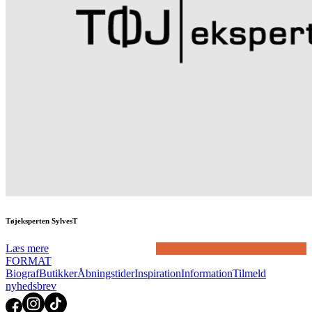
Tøjeksperten SylvesT
Læs mere
FORMAT
Biograf
Butikker
Åbningstider
Inspiration
Information
Tilmeld
nyhedsbrev