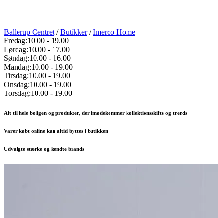
Ballerup Centret
/
Butikker
/
Imerco Home
Fredag:
10.00
-
19.00
Lørdag:
10.00
-
17.00
Søndag:
10.00
-
16.00
Mandag:
10.00
-
19.00
Tirsdag:
10.00
-
19.00
Onsdag:
10.00
-
19.00
Torsdag:
10.00
-
19.00
Alt til hele boligen og produkter, der imødekommer kollektionsskifte og trends
Varer købt online kan altid byttes i butikken
Udvalgte stærke og kendte brands