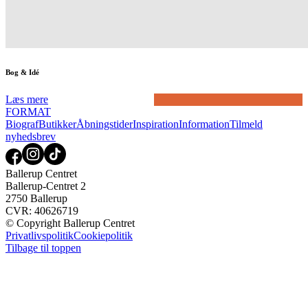
Bog & Idé
Læs mere
FORMAT
Biograf
Butikker
Åbningstider
Inspiration
Information
Tilmeld
nyhedsbrev
Ballerup Centret
Ballerup-Centret 2
2750 Ballerup
CVR: 40626719
© Copyright Ballerup Centret
Privatlivspolitik
Cookiepolitik
Tilbage til toppen