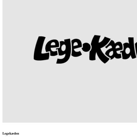
Legekæden