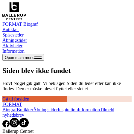
FORMAT Biograf
Butikker
Spisesteder
Åbningstider
Aktiviteter
Information
Open main menu
Siden blev ikke fundet
Hov! Noget gik galt. Vi beklager. Siden du leder efter kan ikke
findes. Den er måske blevet flyttet eller slettet.
Gå til forsiden
FORMAT
Biograf
Butikker
Åbningstider
Inspiration
Information
Tilmeld
nyhedsbrev
Ballerup Centret